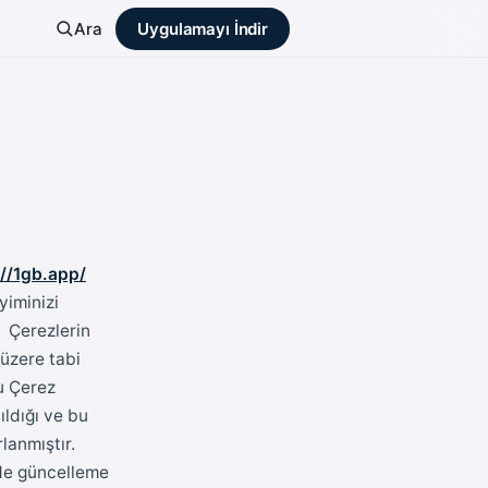
Ara
Uygulamayı İndir
://1gb.app/
yiminizi
. Çerezlerin
 üzere tabi
u Çerez
ıldığı ve bu
rlanmıştır.
nde güncelleme