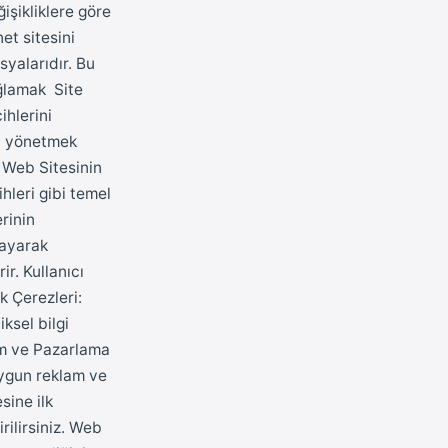
işikliklere göre
t sitesini
syalarıdır. Bu
ağlamak Site
ihlerini
ni yönetmek
 Web Sitesinin
hleri gibi temel
erinin
layarak
ir. Kullanıcı
k Çerezleri:
ksel bilgi
lam ve Pazarlama
 uygun reklam ve
sine ilk
rilirsiniz. Web