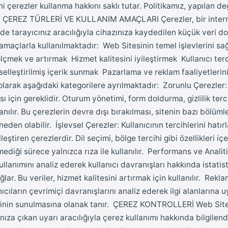
çerezler kullanma hakkını saklı tutar. Politikamız, yapılan değ
r. ÇEREZ TÜRLERİ VE KULLANIM AMAÇLARI Çerezler, bir interne
zde tarayıcınız aracılığıyla cihazınıza kaydedilen küçük veri do
i amaçlarla kullanılmaktadır: Web Sitesinin temel işlevlerini s
lçmek ve artırmak Hizmet kalitesini iyileştirmek Kullanıcı terc
selleştirilmiş içerik sunmak Pazarlama ve reklam faaliyetleri
olarak aşağıdaki kategorilere ayrılmaktadır: Zorunlu Çerezler:
 için gereklidir. Oturum yönetimi, form doldurma, gizlilik terci
llanılır. Bu çerezlerin devre dışı bırakılması, sitenin bazı bölüml
den olabilir. İşlevsel Çerezler: Kullanıcının tercihlerini hatır
eştiren çerezlerdir. Dil seçimi, bölge tercihi gibi özellikleri içer
ediği sürece yalnızca rıza ile kullanılır. Performans ve Analiti
llanımını analiz ederek kullanıcı davranışları hakkında istatisti
lar. Bu veriler, hizmet kalitesini artırmak için kullanılır. Rek
nıcıların çevrimiçi davranışlarını analiz ederek ilgi alanlarına
erinin sunulmasına olanak tanır. ÇEREZ KONTROLLERİ Web Site
ınıza çıkan uyarı aracılığıyla çerez kullanımı hakkında bilgilendi