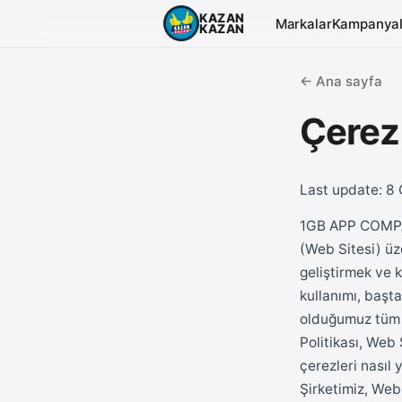
KAZAN
Markalar
Kampanyal
KAZAN
← Ana sayfa
Çerez
Last update: 8
1GB APP COMPAN
(Web Sitesi) üze
geliştirmek ve 
kullanımı, başt
olduğumuz tüm 
Politikası, Web 
çerezleri nasıl
Şirketimiz, Web