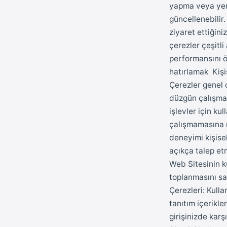
yapma veya yeni 
güncellenebili
ziyaret ettiğini
çerezler çeşitl
performansını ö
hatırlamak Kişi
Çerezler genel 
düzgün çalışması
işlevler için ku
çalışmamasına ne
deneyimi kişisell
açıkça talep etm
Web Sitesinin ku
toplanmasını sağ
Çerezleri: Kulla
tanıtım içerikl
girişinizde karş