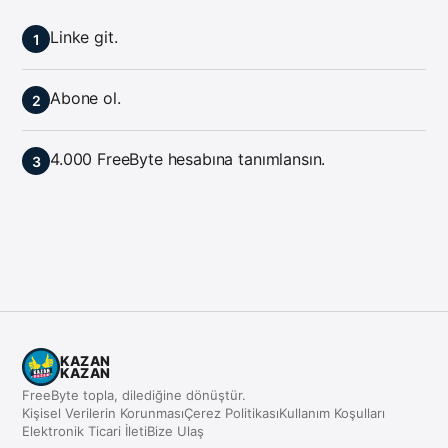
Linke git.
Abone ol.
4.000 FreeByte hesabına tanımlansın.
KAZAN
KAZAN
FreeByte topla, dilediğine dönüştür.
Kişisel Verilerin Korunması
Çerez Politikası
Kullanım Koşulları
Elektronik Ticari İleti
Bize Ulaş